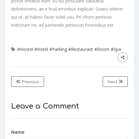
possit ornatus eum. Eu ius postulant salutatus
definitionem, an e trud erroribus explicari. Graeci viderer
qui ut, at habeo facer solet usu. Pri choro pertinax
indoctum ne, ad partiendo persecuti forensibus est.
#Hostel
#Hotel
#Parking
#Restaurant
#Room
#Spa
Previous
Next
Leave a Comment
Name