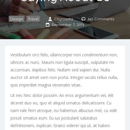
Design
,
Travel
Cityrooms
No Comments
September 7, 2019
Vestibulum orci felis, ullamcorper non condimentum non,
ultrices ac nunc. Mauris non ligula suscipit, vulputate mi
accumsan, dapibus felis. Nullam sed sapien dui. Nulla
auctor sit amet sem non porta. Integer iaculis tellus nulla,
quis imperdiet magna venenatis vitae..
Ut nec hinc dolor possim. An eros argumentum vel, elit
diceret duo eu, quo et aliquid ornatus delicatissimi. Cu
nam tale ferri utroque, eu habemus albucius mel, cu vidit
possit ornatus eum. Eu ius postulant salutatus
definitionem, explicari. Graeci viderer qui ut, at habeo